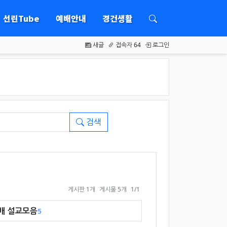
선린Tube
예배안내
경건생활
하위분류
하위분류
새글
접속자 64
로그인
검색
페이지 열람 중
게시판 1개
게시물 5개
1/1
배 설교모음
5