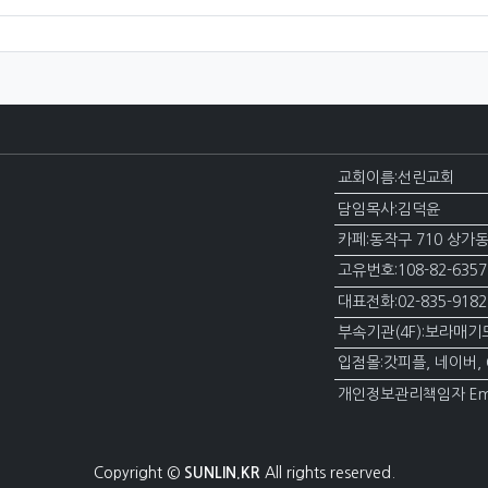
교회이름:선린교회
담임목사:김덕윤
카페:동작구 710 상가동
고유번호:108-82-63
대표전화:02-835-918
부속기관(4F):보라매기도의집(
입점몰:갓피플, 네이버, 
개인정보관리책임자 Email
Copyright ©
SUNLIN.KR
All rights reserved.