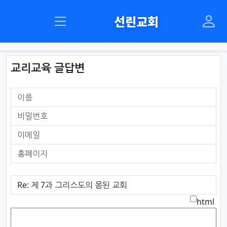
선린교회
교리교육 글답변
이름
필수
비밀번호
필수
이메일
홈페이지
제목
필수
옵
html
내용
필수