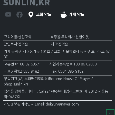
SUNLIN.KR
교회 약도
카페 약도
교회이름:선린교회 쇼핑몰:주식회사 선한이웃
담임목사:김덕윤 대표:김덕윤
카페:동작구 710 상가동 101호 / 교회: 서울특별시 동작구 보라매로 67
3F
고유번호:108-82-63571 사업자등록번호:108-86-02650
대표전화:02-835-9182 Fax :0504-395-9182
부속기관(4F):보라매기도의집(Borame House Of Prayer /
bhop.sunlin.kr)
입점몰:갓피플, 네이버, Cafe24/통신판매업신고번호: 제 2012-서울동
작-0437호
개인정보관리책임자 Email: dukyun@naver.com