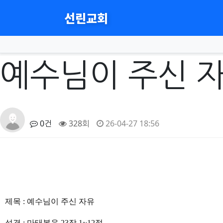
선린교회
예수님이 주신 자유 
작성자
댓글
조회
작성일
0건
328회
26-04-27 18:56
제목 : 예수님이 주신 자유
성경 : 마태복음 23장 1~12절