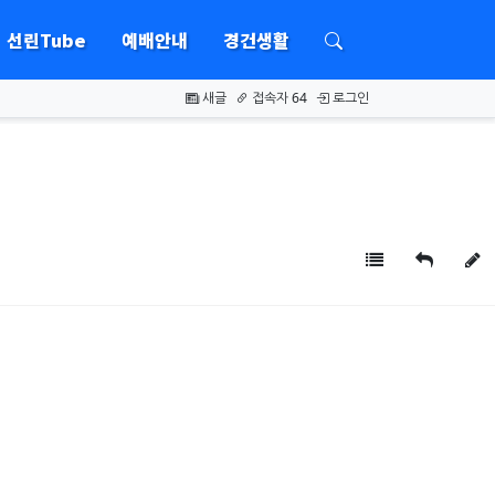
선린Tube
예배안내
경건생활
하위분류
하위분류
새글
접속자 64
로그인
목록
답변