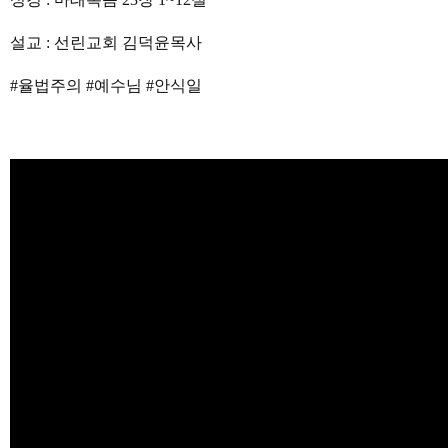
설교 : 선린교회 김덕윤목사
#율법주의 #예수님 #안식일