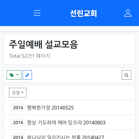
선린교회
주일예배 설교모음
Total 52건
1 페이지
주일예배 설교모음 목록
정렬
행복한가정 20140525
2014
항상 기도하며 깨어 있으라 20140803
2014
하나님이 일으키시는 부흥 20140427
2014