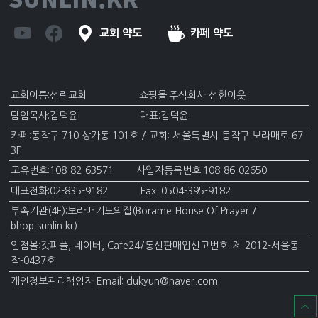
교회 약도
카페 약도
교회이름:선린교회 쇼핑몰:주식회사 선한이웃
담임목사:김덕윤 대표:김덕윤
카페:동작구 710 상가동 101호 / 교회: 서울특별시 동작구 보라매로 67
3F
고유번호:108-82-63571 사업자등록번호:108-86-02650
대표전화:02-835-9182 Fax :0504-395-9182
부속기관(4F):보라매기도의집(Borame House Of Prayer /
bhop.sunlin.kr)
입점몰:갓피플, 네이버, Cafe24/통신판매업신고번호: 제 2012-서울동
작-0437호
개인정보관리책임자 Email: dukyun@naver.com