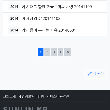
이 시대를 향한 한국교회의 사명 20141109
2014
이 세상의 삶 20141102
2014
의의 종이 누리는 자유 20140601
2014
열린
페이지
페이지
페이지
페이지
1
2
3
4
글쓰기
교회소개
·
개인정보처리방침
·
서비스이용약관
SUNLIN.KR